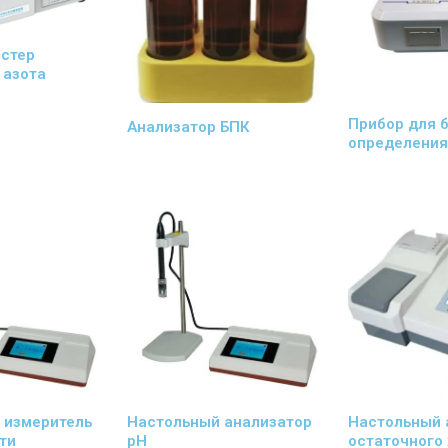
естер
 азота
Прибор для 
Анализатор БПК
определения
 измеритель
Настольный анализатор
Настольный 
ти
pH
остаточного