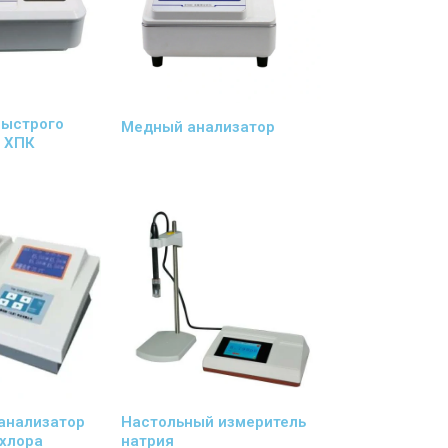
быстрого
Медный анализатор
 ХПК
анализатор
Настольный измеритель
 хлора
натрия