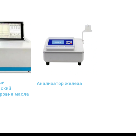
ый
Анализатор железа
еский
уровня масла