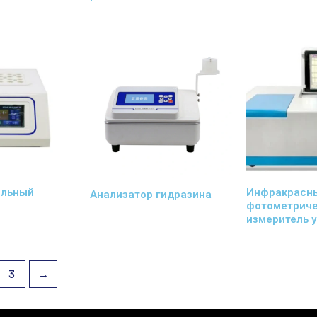
ельный
Инфракрасн
Анализатор гидразина
фотометрич
измеритель 
3
→