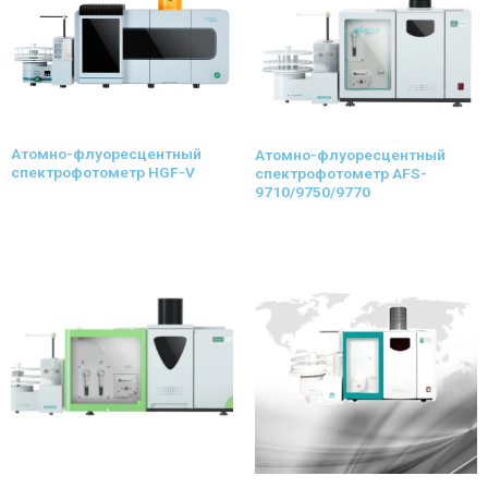
Атомно-флуоресцентный
Атомно-флуоресцентный
спектрофотометр HGF-V
спектрофотометр AFS-
9710/9750/9770