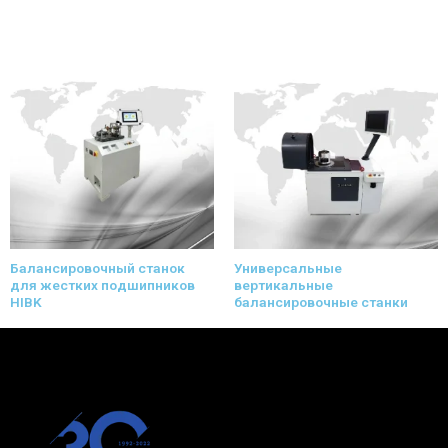
Балансировочный станок
Универсальные
для жестких подшипников
вертикальные
HIBK
балансировочные станки