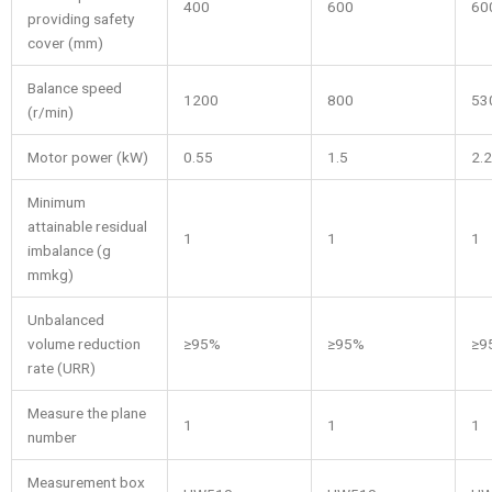
400
600
60
providing safety
cover (mm)
Balance speed
1200
800
53
(r/min)
Motor power (kW)
0.55
1.5
2.2
Minimum
attainable residual
1
1
1
imbalance (g
mmkg)
Unbalanced
volume reduction
≥95%
≥95%
≥9
rate (URR)
Measure the plane
1
1
1
number
Measurement box