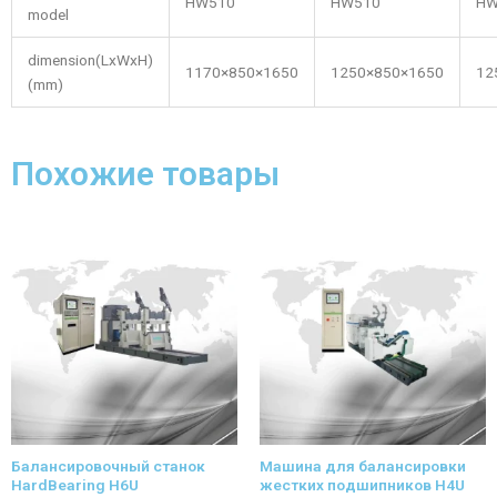
HW510
HW510
HW
model
dimension(LxWxH)
1170×850×1650
1250×850×1650
12
(mm)
Похожие товары
Балансировочный станок
Машина для балансировки
HardBearing H6U
жестких подшипников H4U