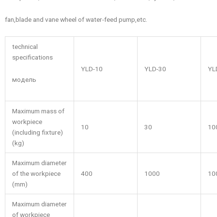
fan,blade and vane wheel of water-feed pump,etc.
technical
specifications
YLD-10
YLD-30
YL
модель
Maximum mass of
workpiece
10
30
10
(including fixture)
(kg)
Maximum diameter
of the workpiece
400
1000
10
(mm)
Maximum diameter
of workpiece