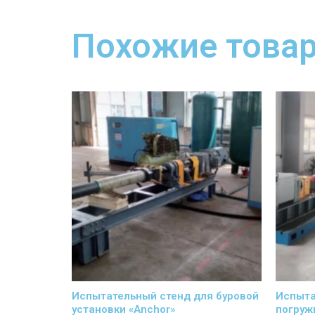
Похожие това
Испытательный стенд для буровой
Испыта
установки «Anchor»
погруж