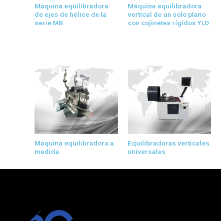
Máquina equilibradora
Máquina equilibradora
de ejes de hélice de la
vertical de un solo plano
serie MB
con cojinetes rígidos YLD
Máquina equilibradora a
Equilibradoras verticales
medida
universales