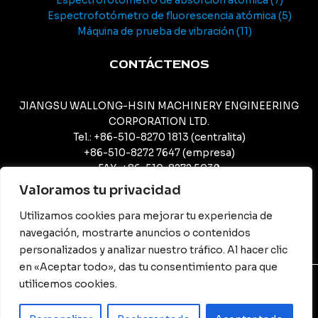
Espectrofotómetro de absorción atómica
7
Espectrofotómetro de fluorescencia atómica
5
Máquina de prueba de vibración
11
CONTÁCTENOS
JIANGSU WALLONG-HSIN MACHINERY ENGINEERING
CORPORATION LTD.
Tel.: +86-510-8270 1813 (centralita)
+86-510-8272 7647 (empresa)
FAX: +86-510-8272 5039
CORREO ELECTRÓNICO: meijing@camcjsw.com
Valoramos tu privacidad
camcjsw@camcjsw.com (General)
Utilizamos cookies para mejorar tu experiencia de
navegación, mostrarte anuncios o contenidos
personalizados y analizar nuestro tráfico. Al hacer clic
en «Aceptar todo», das tu consentimiento para que
utilicemos cookies.
© Derechos de autor - JIANGSU WALLONG-HSIN
MACHINERY ENGINEERING CORPORATION LTD.