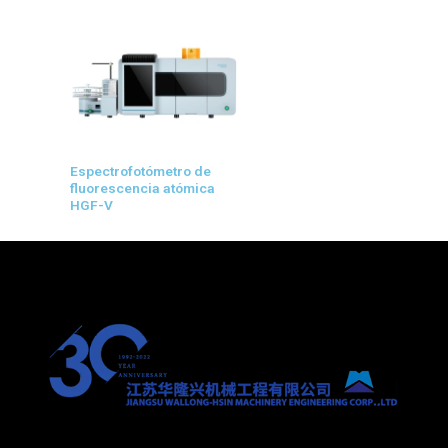
Espectrofotómetro de
fluorescencia atómica
HGF-V