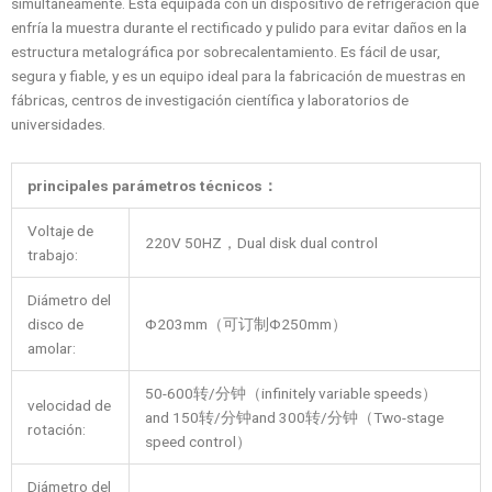
simultáneamente. Está equipada con un dispositivo de refrigeración que
enfría la muestra durante el rectificado y pulido para evitar daños en la
estructura metalográfica por sobrecalentamiento. Es fácil de usar,
segura y fiable, y es un equipo ideal para la fabricación de muestras en
fábricas, centros de investigación científica y laboratorios de
universidades.
principales parámetros técnicos
：
Voltaje de
220V 50HZ，Dual disk dual control
trabajo:
Diámetro del
disco de
Φ203mm（可订制Φ250mm）
amolar:
50-600转/分钟（infinitely variable speeds）
velocidad de
and 150转/分钟and 300转/分钟（Two-stage
rotación:
speed control）
Diámetro del