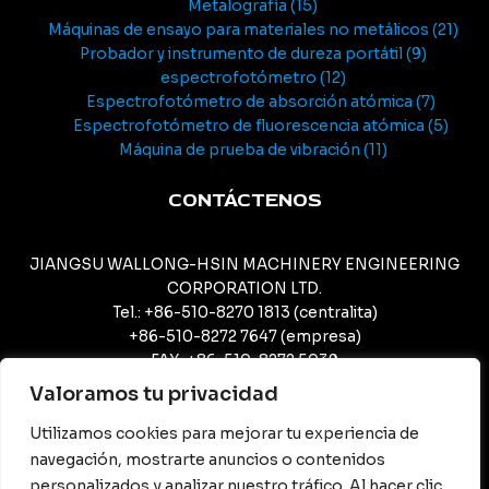
Metalografía
15
Máquinas de ensayo para materiales no metálicos
21
Probador y instrumento de dureza portátil
9
espectrofotómetro
12
Espectrofotómetro de absorción atómica
7
Espectrofotómetro de fluorescencia atómica
5
Máquina de prueba de vibración
11
CONTÁCTENOS
JIANGSU WALLONG-HSIN MACHINERY ENGINEERING
CORPORATION LTD.
Tel.: +86-510-8270 1813 (centralita)
+86-510-8272 7647 (empresa)
FAX: +86-510-8272 5039
CORREO ELECTRÓNICO: meijing@camcjsw.com
Valoramos tu privacidad
camcjsw@camcjsw.com (General)
Utilizamos cookies para mejorar tu experiencia de
navegación, mostrarte anuncios o contenidos
personalizados y analizar nuestro tráfico. Al hacer clic