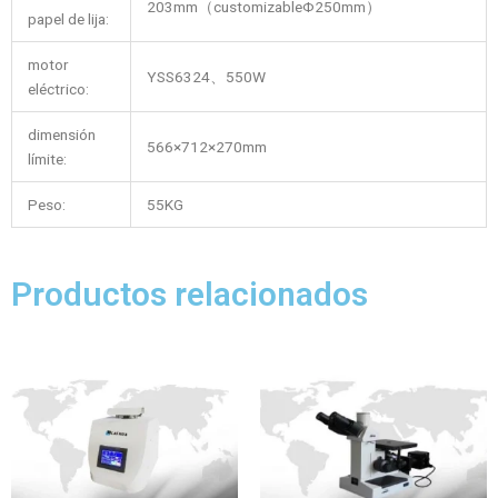
203mm（customizableΦ250mm）
papel de lija:
motor
YSS6324、550W
eléctrico:
dimensión
566×712×270mm
límite:
Peso:
55KG
Productos relacionados