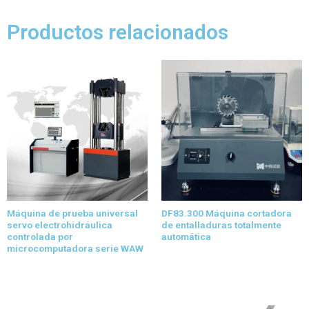
Productos relacionados
Máquina de prueba universal
DF83.300 Máquina cortadora
servo electrohidráulica
de entalladuras totalmente
controlada por
automática
microcomputadora serie WAW